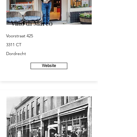
Vino di Marco
Voorstraat 425
3311 CT
Dordrecht
Website