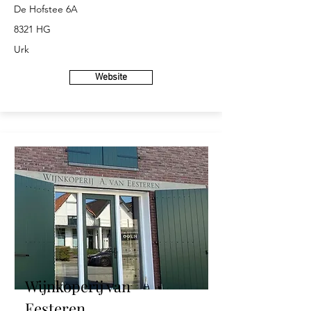
De Hofstee 6A
8321 HG
Urk
Website
Wijnkoperij van
Eesteren